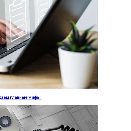
бираем главные мифы