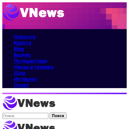
0
Новости
Крипта
Мир
Бизнес
Путешествие
Наука и техника
Дом
Интернет
Спорт
Найти: