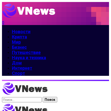
0
Новости
Крипта
Мир
Бизнес
Путешествие
Наука и техника
Дом
Интернет
Спорт
Найти: