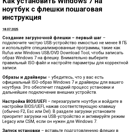
Как установить Windows 7 на
ноутбук с флешки пошаговая
инструкция
18.07.2025
Создание загрузочной флешки – первый шаг
–
подключите чистую USB-устройство емкостью не менее 8 ГБ
и используйте специализированные программы, такие как
Rufus или Windows USB/DVD Download Tool, чтобы записать
образ Windows 7 на флешку. Внимательно выберите
правильный ISO-файл и настройте параметры для корректной
записи.
Образы и драйверы
– убедитесь, что у вас есть
официальный ISO-образ Windows 7 и драйверы для вашего
ноутбука. Это обеспечит гладкий процесс установки и
дальнейшее подключение внешних устройств.
Настройка BIOS/UEFI
– перезагрузите ноутбук и войдите в
настройки BIOS/UEFI, нажав соответствующую клавишу
(обычно F2, Esc или Del). В разделе загрузки установите
приоритет загрузки на USB-устройство и активируйте режим
Legacy или CSM, если он нужен для Windows 7.
Запуск установки
– вставьте подготовленную флешку в