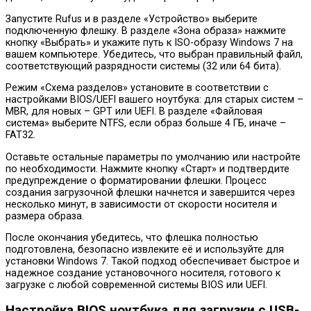
Запустите Rufus и в разделе «Устройство» выберите
подключенную флешку. В разделе «Зона образа» нажмите
кнопку «Выбрать» и укажите путь к ISO-образу Windows 7 на
вашем компьютере. Убедитесь, что выбран правильный файл,
соответствующий разрядности системы (32 или 64 бита).
Режим «Схема разделов» установите в соответствии с
настройками BIOS/UEFI вашего ноутбука: для старых систем –
MBR, для новых – GPT или UEFI. В разделе «Файловая
система» выберите NTFS, если образ больше 4 ГБ, иначе –
FAT32.
Оставьте остальные параметры по умолчанию или настройте
по необходимости. Нажмите кнопку «Старт» и подтвердите
предупреждение о форматировании флешки. Процесс
создания загрузочной флешки начнется и завершится через
несколько минут, в зависимости от скорости носителя и
размера образа.
После окончания убедитесь, что флешка полностью
подготовлена, безопасно извлеките её и используйте для
установки Windows 7. Такой подход обеспечивает быстрое и
надежное создание установочного носителя, готового к
загрузке с любой современной системы BIOS или UEFI.
Настройка BIOS ноутбука для загрузки с USB-