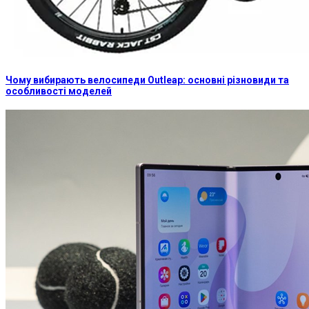
Чому вибирають велосипеди Outleap: основні різновиди та
особливості моделей