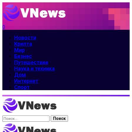
0
Новости
Крипта
Мир
Бизнес
Путешествие
Наука и техника
Дом
Интернет
Спорт
Найти: