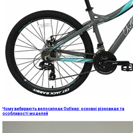
Чому вибирають велосипеди Outleap: основні різновиди та
особливості моделей