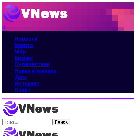
0
Новости
Крипта
Мир
Бизнес
Путешествие
Наука и техника
Дом
Интернет
Спорт
Найти: