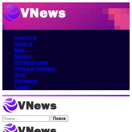
0
Новости
Крипта
Мир
Бизнес
Путешествие
Наука и техника
Дом
Интернет
Спорт
Найти: