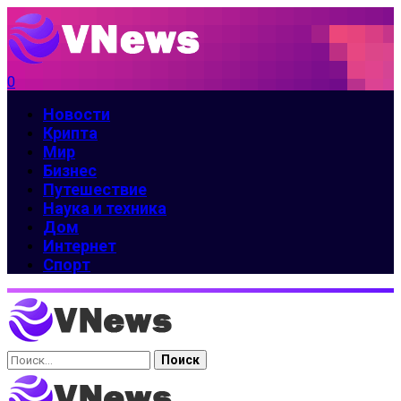
0
Новости
Крипта
Мир
Бизнес
Путешествие
Наука и техника
Дом
Интернет
Спорт
Найти: