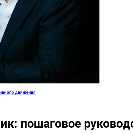
тивного движения
ик: пошаговое руковод