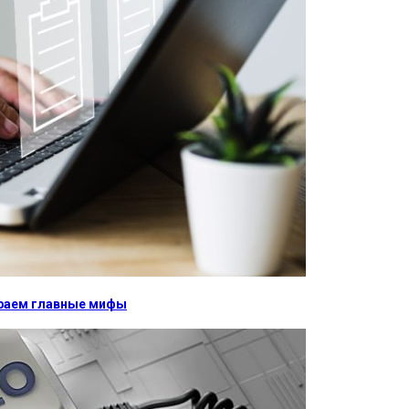
бираем главные мифы