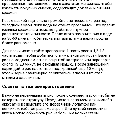
проверенных поставщиков или в азиатских магазинах, чтобы
избежать покупных смесей, содержащих добавки и лишний
крахмал.
Перед варкой тщательно промойте рис несколько раз под
холодной водой, пока вода не станет прозрачной. Это удалит
излишки крахмала и поможет добиться нужной
рассыпчатости и липкости. После этого замочите рис в воде
на 30-60 минут, чтобы зерна впитали влагу и варка прошла
более равномерно.
Для варки используйте пропорцию 1 часть риса к 1,2-1,3
части воды, чтобы добиться оптимальной липкости. Варите
рис на медленном огне в закрытой кастрюле или пароварке
около 15-20 минут, не открывая крышку. После завершения
варки дайте рис настояться под крышкой ещё 10 минут,
чтобы зерна равномерно пропитались влагой и riz стал
мягким и эластичным.
Советы по технике приготовления
Важно не перемешивать рис после окончания варки, чтобы не
потерять его структуру. Перед использованием для кимпаба
аккуратно разрыхлите его деревянной лопаткой или
венчиком, избегая разлома зерен. Для лучшей липкости и
вкуса можно сбрызнуть рис небольшим количеством