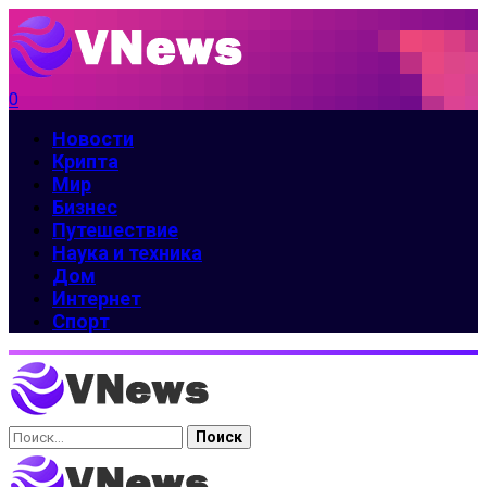
0
Новости
Крипта
Мир
Бизнес
Путешествие
Наука и техника
Дом
Интернет
Спорт
Найти: