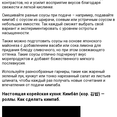
контрастов, но и усилит восприятие вкусов благодаря
свежести и легкой кислинке.
Смешивайте разные соусы при подаче – например, подавайте
кимпаб с соусом из шрирачи, соевым или устричным соусом в
небольших емкостях. Так каждый сможет выбрать свой
вариант и экспериментировать с уровнем остроты и
насыщенности.
Также можно подготовить соусы на основе японского
майонеза с добавлением васаби или сока лимона для
придания блюду сливочного, но при этом освежающего
оттенка. Такие соусы отлично подчеркнут вкус
морепродуктов и добавят божественного мягкого
послевкусия.
Используйте разнообразные гарниры, такие как жареный
зеленый лук, кунжут или тонко нарезанный салат из листьев
шпината, чтобы каждый раз получать новые сочетания и
впечатления от подачи кимпаба.
Настоящая корейская кухня: Кимба́п (кор. 김밥) —
роллы. Как сделать кимпаб.