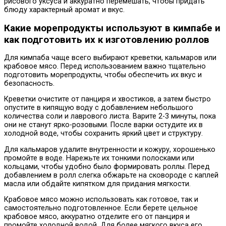
рисового уксуса и аккуратно перемешать, чтобы придать
блюду характерный аромат и вкус.
Какие морепродукты используют в кимпабе и
как подготовить их к изготовлению роллов
Для кимпаба чаще всего выбирают креветки, кальмаров или
крабовое мясо. Перед использованием важно тщательно
подготовить морепродукты, чтобы обеспечить их вкус и
безопасность.
Креветки очистите от панциря и хвостиков, а затем быстро
опустите в кипящую воду с добавлением небольшого
количества соли и лаврового листа. Варите 2-3 минуты, пока
они не станут ярко-розовыми. После варки остудите их в
холодной воде, чтобы сохранить яркий цвет и структуру.
Для кальмаров удалите внутренности и кожуру, хорошенько
промойте в воде. Нарежьте их тонкими полосками или
кольцами, чтобы удобно было формировать роллы. Перед
добавлением в ролл слегка обжарьте на сковороде с каплей
масла или обдайте кипятком для придания мягкости.
Крабовое мясо можно использовать как готовое, так и
самостоятельно подготовленное. Если берете цельное
крабовое мясо, аккуратно отделите его от панциря и
промойте холодной водой. Для более мягкого вкуса его