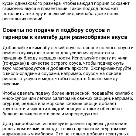
куски одинакового размера, чтобы каждая порция сохранит
гармонию вкуса и презентации. Такой подход поможет
сохранить текстуру и внешний вид кимпаба даже после
нескольких порций.
Советы по подаче и подбору соусов и
гарниров к кимпабу для разнообразия вкуса
Добавляйте к кимпабу легкий соус на основе соевого соуса и
немного кунжутного масла для усиления ароматов и
придания блюду насыщенности. Используйте пасту из чили
(гочуджан) в качестве острого соуса, чтобы подчеркнуть
вкус морепродуктов и добавить яркости. Экспериментируйте
с кисло-сладкими соусами, например, соусом на основе
рисового уксуса и меда, чтобы создать баланс между
вкусами.
Чтобы сделать подачу более интересной, подавайте кимпаб с
мисо-супом или легким салатом из свежих овощей, например,
огурцов, редиса или моркови. Свежие овощи добавят
хрусткости и яркости каждой порции, а также обеспечат
баланс насыщенности риса и морепродуктов.
Для разнообразия используйте разные гарниры: дополните
роллы ломтиками авокадо, тонко нарезанным огурцом или
маринованным имбирем. Это не только добавит текстурных