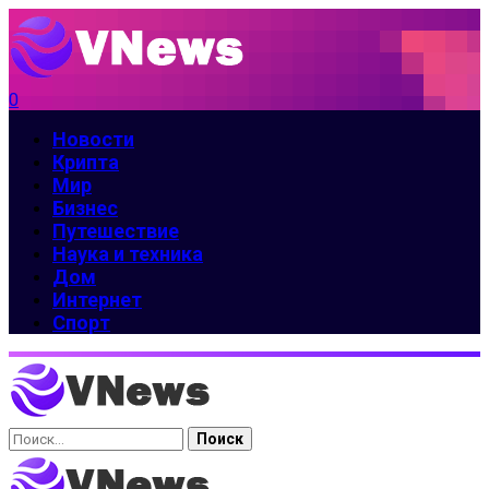
0
Новости
Крипта
Мир
Бизнес
Путешествие
Наука и техника
Дом
Интернет
Спорт
Найти: