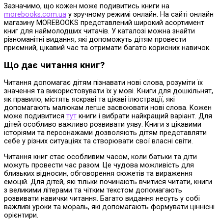
Зазначимо, що кожен може подивитись книги на
morebooks.com.ua
у зручному режимі онлайн. На сайті онлайн
магазину MOREBOOKS представлений широкий асортимент
книг для наймолодших читачів. У каталозі можна знайти
різноманітні видання, які допоможуть дітям провести
приємний, цікавий час та отримати багато корисних навичок.
Що дає читання книг?
Читання допомагає дітям пізнавати нові слова, розуміти їх
значення та використовувати їх у мові. Книги для дошкільнят,
як правило, містять яскраві та цікаві ілюстрації, які
допомагають малюкам легше засвоювати нові слова. Кожен
може подивитися
тут
книги і вибрати найкращий варіант. Для
дітей особливо важливо розвивати уяву. Книги з цікавими
історіями та персонажами дозволяють дітям представляти
себе у різних ситуаціях та створювати свої власні світи.
Читання книг стає особливим часом, коли батьки та діти
можуть провести час разом. Це чудова можливість для
близьких відносин, обговорення сюжетів та вираження
емоцій. Для дітей, які тільки починають вчитися читати, книги
з великими літерами та чітким текстом допомагають
розвивати навички читання. Багато видання несуть у собі
важливі уроки та мораль, які допомагають формувати ціннісні
орієнтири.