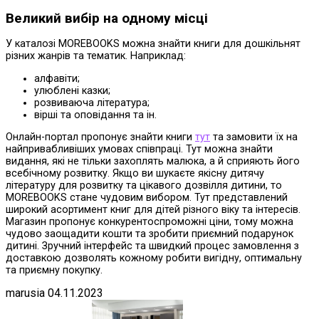
Великий вибір на одному місці
У каталозі MOREBOOKS можна знайти книги для дошкільнят
різних жанрів та тематик. Наприклад:
алфавіти;
улюблені казки;
розвиваюча література;
вірші та оповідання та ін.
Онлайн-портал пропонує знайти книги
тут
та замовити їх на
найпривабливіших умовах співпраці. Тут можна знайти
видання, які не тільки захоплять малюка, а й сприяють його
всебічному розвитку. Якщо ви шукаєте якісну дитячу
літературу для розвитку та цікавого дозвілля дитини, то
MOREBOOKS стане чудовим вибором. Тут представлений
широкий асортимент книг для дітей різного віку та інтересів.
Магазин пропонує конкурентоспроможні ціни, тому можна
чудово заощадити кошти та зробити приємний подарунок
дитині. Зручний інтерфейс та швидкий процес замовлення з
доставкою дозволять кожному робити вигідну, оптимальну
та приємну покупку.
marusia
04.11.2023