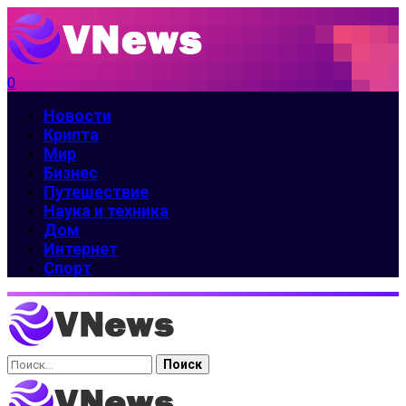
0
Новости
Крипта
Мир
Бизнес
Путешествие
Наука и техника
Дом
Интернет
Спорт
Найти: