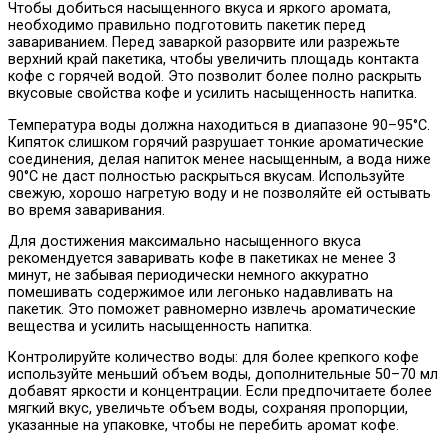
Чтобы добиться насыщенного вкуса и яркого аромата,
необходимо правильно подготовить пакетик перед
завариванием. Перед заваркой разорвите или разрежьте
верхний край пакетика, чтобы увеличить площадь контакта
кофе с горячей водой. Это позволит более полно раскрыть
вкусовые свойства кофе и усилить насыщенность напитка.
Температура воды должна находиться в диапазоне 90–95°C.
Кипяток слишком горячий разрушает тонкие ароматические
соединения, делая напиток менее насыщенным, а вода ниже
90°C не даст полностью раскрыться вкусам. Используйте
свежую, хорошо нагретую воду и не позволяйте ей остывать
во время заваривания.
Для достижения максимально насыщенного вкуса
рекомендуется заваривать кофе в пакетиках не менее 3
минут, не забывая периодически немного аккуратно
помешивать содержимое или легонько надавливать на
пакетик. Это поможет равномерно извлечь ароматические
вещества и усилить насыщенность напитка.
Контролируйте количество воды: для более крепкого кофе
используйте меньший объем воды, дополнительные 50–70 мл
добавят яркости и концентрации. Если предпочитаете более
мягкий вкус, увеличьте объем воды, сохраняя пропорции,
указанные на упаковке, чтобы не перебить аромат кофе.