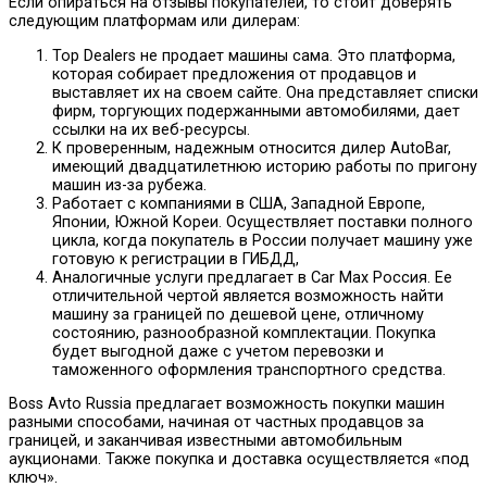
Если опираться на отзывы покупателей, то стоит доверять
следующим платформам или дилерам:
Top Dealers не продает машины сама. Это платформа,
которая собирает предложения от продавцов и
выставляет их на своем сайте. Она представляет списки
фирм, торгующих подержанными автомобилями, дает
ссылки на их веб-ресурсы.
К проверенным, надежным относится дилер AutoBar,
имеющий двадцатилетнюю историю работы по пригону
машин из-за рубежа.
Работает с компаниями в США, Западной Европе,
Японии, Южной Кореи. Осуществляет поставки полного
цикла, когда покупатель в России получает машину уже
готовую к регистрации в ГИБДД,
Аналогичные услуги предлагает в Car Max Россия. Ее
отличительной чертой является возможность найти
машину за границей по дешевой цене, отличному
состоянию, разнообразной комплектации. Покупка
будет выгодной даже с учетом перевозки и
таможенного оформления транспортного средства.
Boss Avto Russia предлагает возможность покупки машин
разными способами, начиная от частных продавцов за
границей, и заканчивая известными автомобильным
аукционами. Также покупка и доставка осуществляется «под
ключ».