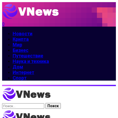
0
Новости
Крипта
Мир
Бизнес
Путешествие
Наука и техника
Дом
Интернет
Спорт
Найти: