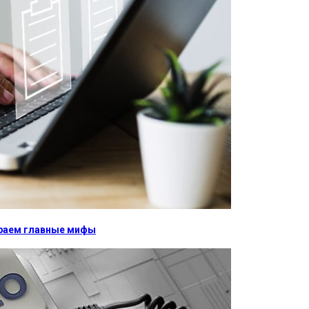
бираем главные мифы