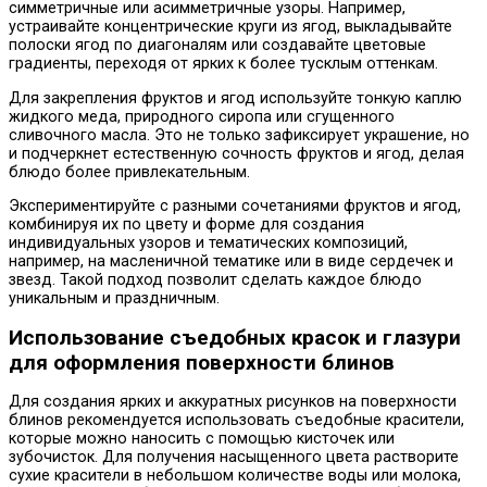
симметричные или асимметричные узоры. Например,
устраивайте концентрические круги из ягод, выкладывайте
полоски ягод по диагоналям или создавайте цветовые
градиенты, переходя от ярких к более тусклым оттенкам.
Для закрепления фруктов и ягод используйте тонкую каплю
жидкого меда, природного сиропа или сгущенного
сливочного масла. Это не только зафиксирует украшение, но
и подчеркнет естественную сочность фруктов и ягод, делая
блюдо более привлекательным.
Экспериментируйте с разными сочетаниями фруктов и ягод,
комбинируя их по цвету и форме для создания
индивидуальных узоров и тематических композиций,
например, на масленичной тематике или в виде сердечек и
звезд. Такой подход позволит сделать каждое блюдо
уникальным и праздничным.
Использование съедобных красок и глазури
для оформления поверхности блинов
Для создания ярких и аккуратных рисунков на поверхности
блинов рекомендуется использовать съедобные красители,
которые можно наносить с помощью кисточек или
зубочисток. Для получения насыщенного цвета растворите
сухие красители в небольшом количестве воды или молока,