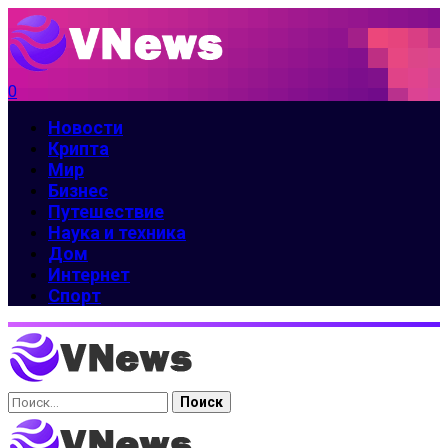
0
Новости
Крипта
Мир
Бизнес
Путешествие
Наука и техника
Дом
Интернет
Спорт
Найти: