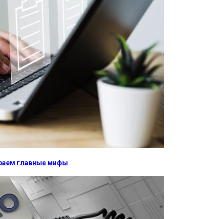
бираем главные мифы