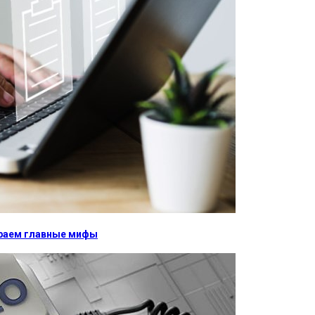
бираем главные мифы