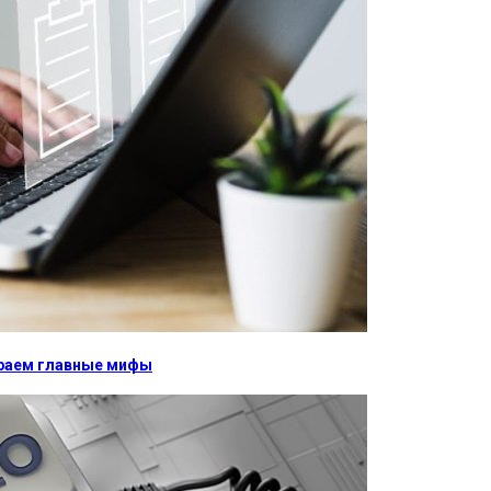
бираем главные мифы