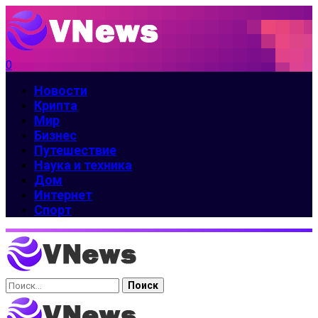
0
Новости
Крипта
Мир
Бизнес
Путешествие
Наука и техника
Дом
Интернет
Спорт
Найти: