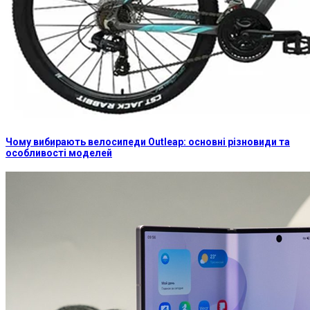
Чому вибирають велосипеди Outleap: основні різновиди та
особливості моделей