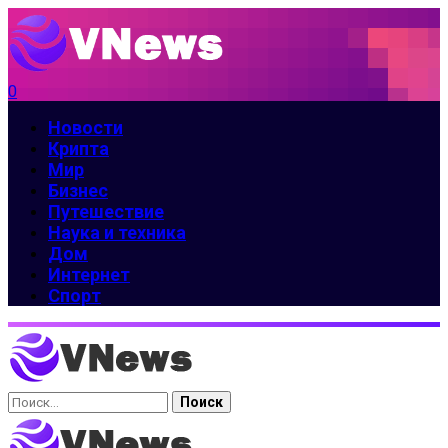
0
Новости
Крипта
Мир
Бизнес
Путешествие
Наука и техника
Дом
Интернет
Спорт
Найти: