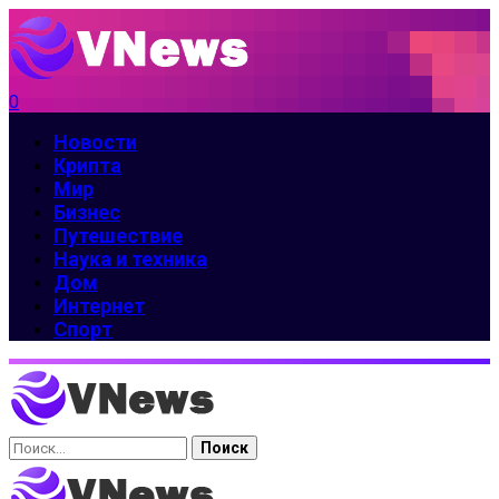
0
Новости
Крипта
Мир
Бизнес
Путешествие
Наука и техника
Дом
Интернет
Спорт
Найти: