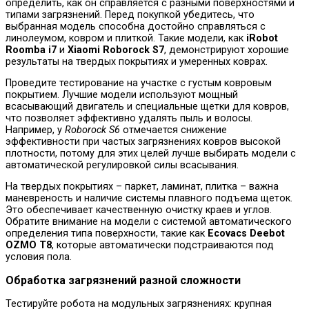
определить, как он справляется с разными поверхностями и
типами загрязнений. Перед покупкой убедитесь, что
выбранная модель способна достойно справляться с
линолеумом, ковром и плиткой. Такие модели, как
iRobot
Roomba i7
и
Xiaomi Roborock S7
, демонстрируют хорошие
результаты на твердых покрытиях и умеренных коврах.
Проведите тестирование на участке с густым ковровым
покрытием. Лучшие модели используют мощный
всасывающий двигатель и специальные щетки для ковров,
что позволяет эффективно удалять пыль и волосы.
Например, у
Roborock S6
отмечается снижение
эффективности при частых загрязнениях ковров высокой
плотности, потому для этих целей лучше выбирать модели с
автоматической регулировкой силы всасывания.
На твердых покрытиях – паркет, ламинат, плитка – важна
маневреность и наличие системы плавного подъема щеток.
Это обеспечивает качественную очистку краев и углов.
Обратите внимание на модели с системой автоматического
определения типа поверхности, такие как
Ecovacs Deebot
OZMO T8
, которые автоматически подстраиваются под
условия пола.
Обработка загрязнений разной сложности
Тестируйте робота на модульных загрязнениях: крупная