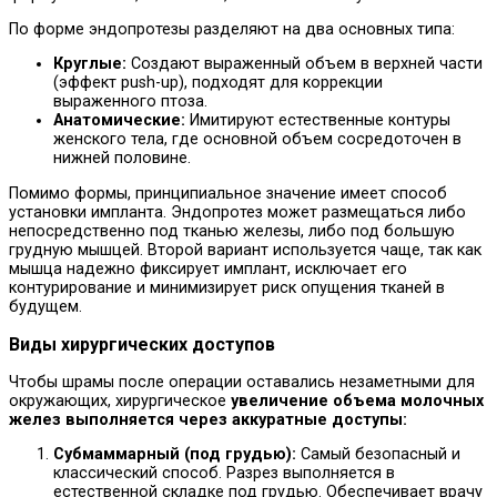
По форме эндопротезы разделяют на два основных типа:
Круглые:
Создают выраженный объем в верхней части
(эффект push-up), подходят для коррекции
выраженного птоза.
Анатомические:
Имитируют естественные контуры
женского тела, где основной объем сосредоточен в
нижней половине.
Помимо формы, принципиальное значение имеет способ
установки импланта. Эндопротез может размещаться либо
непосредственно под тканью железы, либо под большую
грудную мышцей. Второй вариант используется чаще, так как
мышца надежно фиксирует имплант, исключает его
контурирование и минимизирует риск опущения тканей в
будущем.
Виды хирургических доступов
Чтобы шрамы после операции оставались незаметными для
окружающих, хирургическое
увеличение объема молочных
желез выполняется через аккуратные доступы:
Субмаммарный (под грудью):
Самый безопасный и
классический способ. Разрез выполняется в
естественной складке под грудью. Обеспечивает врачу