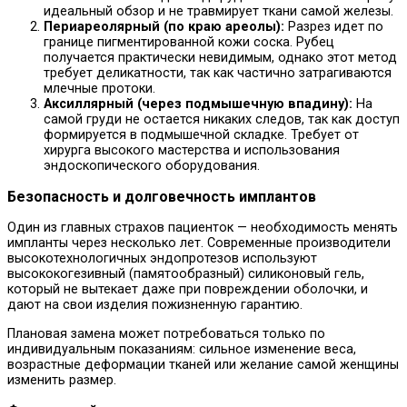
идеальный обзор и не травмирует ткани самой железы.
Периареолярный (по краю ареолы):
Разрез идет по
границе пигментированной кожи соска. Рубец
получается практически невидимым, однако этот метод
требует деликатности, так как частично затрагиваются
млечные протоки.
Аксиллярный (через подмышечную впадину):
На
самой груди не остается никаких следов, так как доступ
формируется в подмышечной складке. Требует от
хирурга высокого мастерства и использования
эндоскопического оборудования.
Безопасность и долговечность имплантов
Один из главных страхов пациенток — необходимость менять
импланты через несколько лет. Современные производители
высокотехнологичных эндопротезов используют
высококогезивный (памятообразный) силиконовый гель,
который не вытекает даже при повреждении оболочки, и
дают на свои изделия пожизненную гарантию.
Плановая замена может потребоваться только по
индивидуальным показаниям: сильное изменение веса,
возрастные деформации тканей или желание самой женщины
изменить размер.