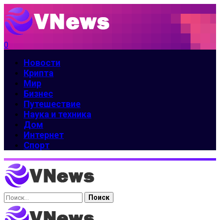
0
Новости
Крипта
Мир
Бизнес
Путешествие
Наука и техника
Дом
Интернет
Спорт
Найти: