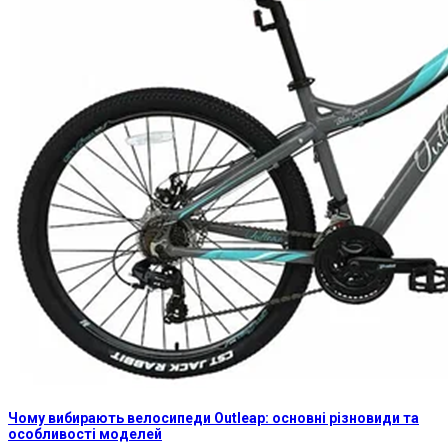
Чому вибирають велосипеди Outleap: основні різновиди та
особливості моделей