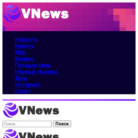
0
Новости
Крипта
Мир
Бизнес
Путешествие
Наука и техника
Дом
Интернет
Спорт
Найти: