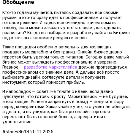
Обобщение
Кто-то годами мучается, пытаясь создавать всё своими
руками, а кто-то сразу идёт к профессионалам и получает
готовое решение. И здесь всё очевидно: зачем ломать
голову, если можно заказать у тех, кто знает, как сделать
правильно? Когда вы выбираете разработку сайта на Битрикс
под ключ, вы экономите ресурсы и нервы.
Такие площадки особенно актуальны для желающих
продавать масштабно и без границ. Онлайн-бизнес давно
перестал быть уделом только гигантов. Сегодня даже малый
бизнес может выглядеть профессионально и уверенно.
Главное —
разработка маркетплейса
должна производиться
профессионалом со знанием дела. А дальше всё просто:
выбираете дизайн, согласуете детали и получаете
инструмент, который приносит прибыль.
И напоследок — совет. Не тяните с идеей, если давно
чувствуете, что готовы к росту. Маркетплейсы — не будущее,
а настоящее. Успеете запрыгнуть в поезд — получите фору
перед конкурентами. Заказывайте у тех, кто умеет не обещать,
а делать, и вы увидите, как быстро онлайн-торговля
перестанет быть головной болью, а превратится в
удовольствие.
Astarev8618
20.11.2025