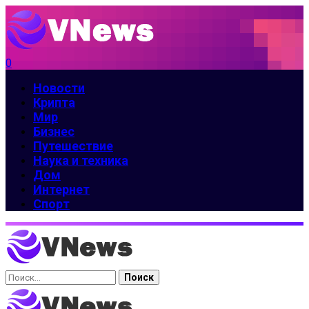
0
Новости
Крипта
Мир
Бизнес
Путешествие
Наука и техника
Дом
Интернет
Спорт
Найти: