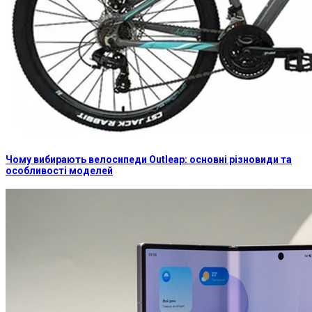
Чому вибирають велосипеди Outleap: основні різновиди та
особливості моделей