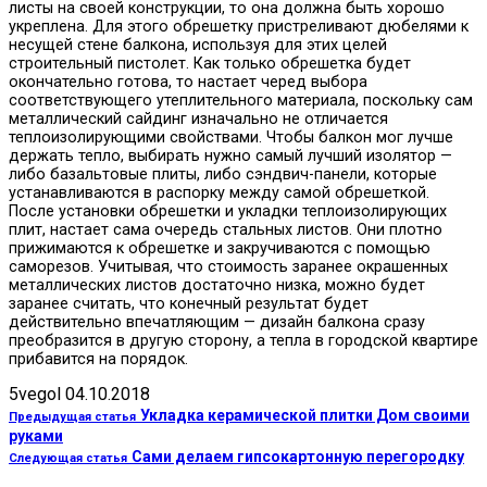
листы на своей конструкции, то она должна быть хорошо
укреплена. Для этого обрешетку пристреливают дюбелями к
несущей стене балкона, используя для этих целей
строительный пистолет. Как только обрешетка будет
окончательно готова, то настает черед выбора
соответствующего утеплительного материала, поскольку сам
металлический сайдинг изначально не отличается
теплоизолирующими свойствами. Чтобы балкон мог лучше
держать тепло, выбирать нужно самый лучший изолятор —
либо базальтовые плиты, либо сэндвич-панели, которые
устанавливаются в распорку между самой обрешеткой.
После установки обрешетки и укладки теплоизолирующих
плит, настает сама очередь стальных листов. Они плотно
прижимаются к обрешетке и закручиваются с помощью
саморезов. Учитывая, что стоимость заранее окрашенных
металлических листов достаточно низка, можно будет
заранее считать, что конечный результат будет
действительно впечатляющим — дизайн балкона сразу
преобразится в другую сторону, а тепла в городской квартире
прибавится на порядок.
5vegol
04.10.2018
Укладка керамической плитки Дом своими
Предыдущая статья
руками
Сами делаем гипсокартонную перегородку
Следующая статья