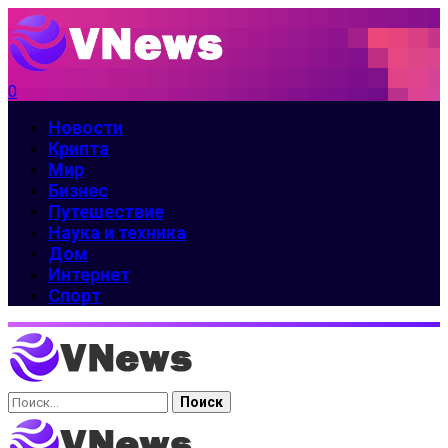
0
Новости
Крипта
Мир
Бизнес
Путешествие
Наука и техника
Дом
Интернет
Спорт
Найти: