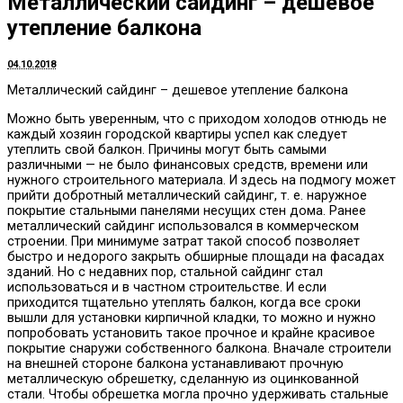
Металлический сайдинг – дешевое
утепление балкона
04.10.2018
Металлический сайдинг – дешевое утепление балкона
Можно быть уверенным, что с приходом холодов отнюдь не
каждый хозяин городской квартиры успел как следует
утеплить свой балкон.
Причины могут быть самыми
различными — не было финансовых средств, времени или
нужного строительного материала. И здесь на подмогу может
прийти добротный металлический сайдинг, т. е. наружное
покрытие стальными панелями несущих стен дома. Ранее
металлический сайдинг использовался в коммерческом
строении. При минимуме затрат такой способ позволяет
быстро и недорого закрыть обширные площади на фасадах
зданий. Но с недавних пор, стальной сайдинг стал
использоваться и в частном строительстве. И если
приходится тщательно утеплять балкон, когда все сроки
вышли для установки кирпичной кладки, то можно и нужно
попробовать установить такое прочное и крайне красивое
покрытие снаружи собственного балкона. Вначале строители
на внешней стороне балкона устанавливают прочную
металлическую обрешетку, сделанную из оцинкованной
стали. Чтобы обрешетка могла прочно удерживать стальные