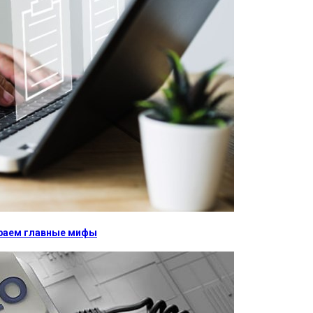
бираем главные мифы