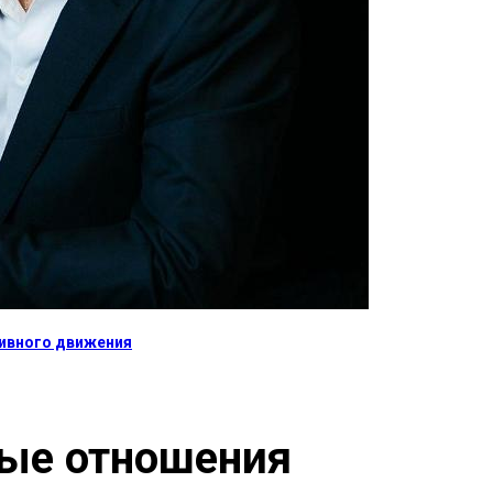
тивного движения
ные отношения