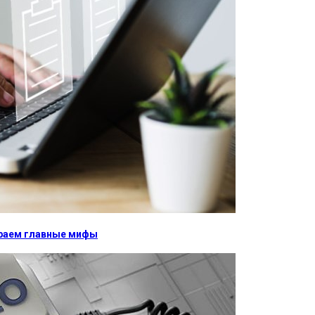
бираем главные мифы