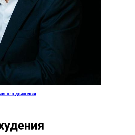
тивного движения
худения