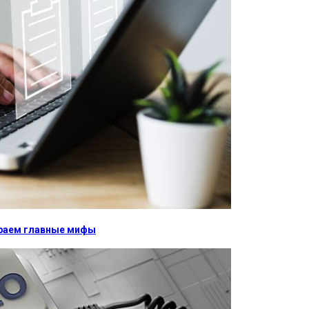
бираем главные мифы