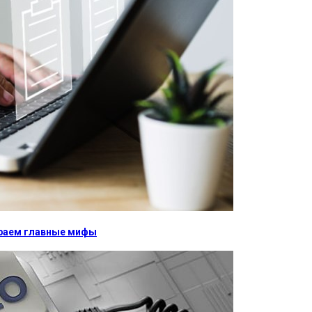
бираем главные мифы