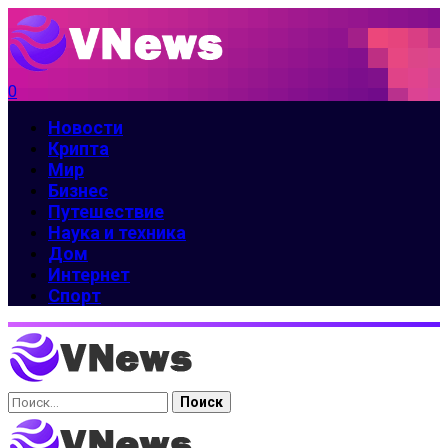
0
Новости
Крипта
Мир
Бизнес
Путешествие
Наука и техника
Дом
Интернет
Спорт
Найти: