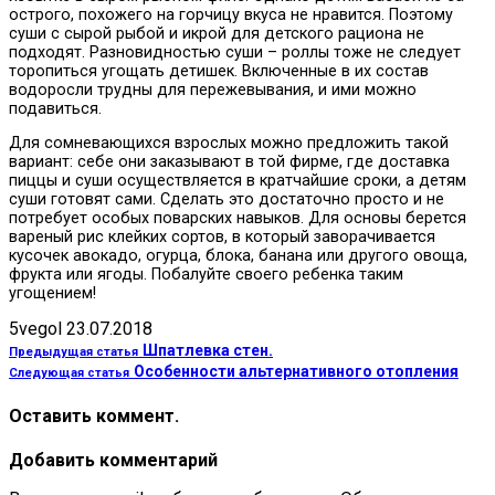
острого, похожего на горчицу вкуса не нравится. Поэтому
суши с сырой рыбой и икрой для детского рациона не
подходят. Разновидностью суши – роллы тоже не следует
торопиться угощать детишек. Включенные в их состав
водоросли трудны для пережевывания, и ими можно
подавиться.
Для сомневающихся взрослых можно предложить такой
вариант: себе они заказывают в той фирме, где доставка
пиццы и суши осуществляется в кратчайшие сроки, а детям
суши готовят сами. Сделать это достаточно просто и не
потребует особых поварских навыков. Для основы берется
вареный рис клейких сортов, в который заворачивается
кусочек авокадо, огурца, блока, банана или другого овоща,
фрукта или ягоды. Побалуйте своего ребенка таким
угощением!
5vegol
23.07.2018
Шпатлевка стен.
Предыдущая статья
Особенности альтернативного отопления
Следующая статья
Оставить коммент.
Добавить комментарий