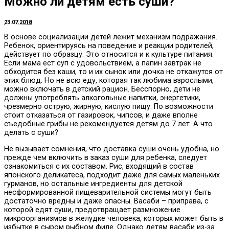
Можно ли детям есть суши?
23.07.2018
В основе социализации детей лежит механизм подражания.
Ребенок, ориентируясь на поведение и реакции родителей,
действует по образцу. Это относится и к культуре питания.
Если мама ест суп с удовольствием, а папин завтрак не
обходится без каши, то и их сынок или дочка не откажутся от
этих блюд. Но не всю еду, которая так любима взрослыми,
можно включать в детский рацион. Бесспорно, дети не
должны употреблять алкогольные напитки, энергетики,
чрезмерно острую, жирную, кислую пищу. По возможности
стоит отказаться от газировок, чипсов, и даже вполне
съедобные грибы не рекомендуется детям до 7 лет. А что
делать с суши?
Не вызывает сомнения, что доставка суши очень удобна, но
прежде чем включить в заказ суши для ребенка, следует
ознакомиться с их составом. Рис, входящий в состав
японского деликатеса, подходит даже для самых маленьких
гурманов, но остальные ингредиенты для детской
несформированной пищеварительной системы могут быть
достаточно вредны и даже опасны. Васаби – приправа, с
которой едят суши, предотвращает размножение
микроорганизмов в желудке человека, которых может быть в
избытке в сыром рыбном филе. Однако детям васаби из-за