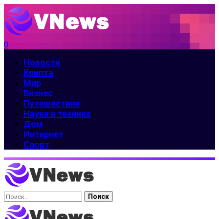
0
Новости
Крипта
Мир
Бизнес
Путешествие
Наука и техника
Дом
Интернет
Спорт
Найти: