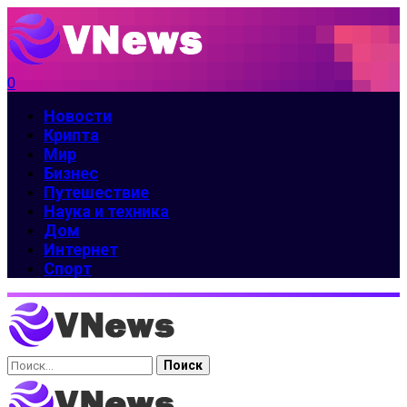
0
Новости
Крипта
Мир
Бизнес
Путешествие
Наука и техника
Дом
Интернет
Спорт
Найти: