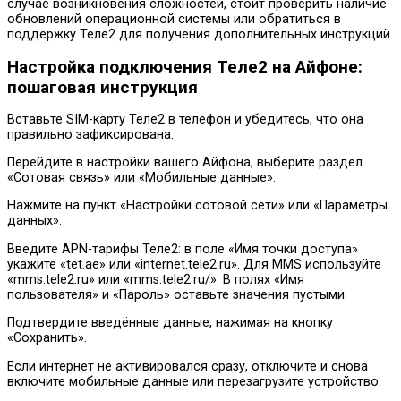
случае возникновения сложностей, стоит проверить наличие
обновлений операционной системы или обратиться в
поддержку Теле2 для получения дополнительных инструкций.
Настройка подключения Теле2 на Айфоне:
пошаговая инструкция
Вставьте SIM-карту Теле2 в телефон и убедитесь, что она
правильно зафиксирована.
Перейдите в настройки вашего Айфона, выберите раздел
«Сотовая связь» или «Мобильные данные».
Нажмите на пункт «Настройки сотовой сети» или «Параметры
данных».
Введите APN-тарифы Теле2: в поле «Имя точки доступа»
укажите «tet.ae» или «internet.tele2.ru». Для MMS используйте
«mms.tele2.ru» или «mms.tele2.ru/». В полях «Имя
пользователя» и «Пароль» оставьте значения пустыми.
Подтвердите введённые данные, нажимая на кнопку
«Сохранить».
Если интернет не активировался сразу, отключите и снова
включите мобильные данные или перезагрузите устройство.