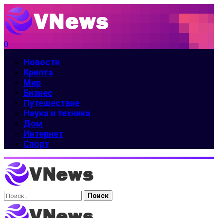
0
Новости
Крипта
Мир
Бизнес
Путешествие
Наука и техника
Дом
Интернет
Спорт
Найти: