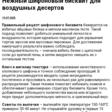
Нежный шифоновый бисквит для
воздушных десертов
19.07.2025
Правильный рецепт шифонового бисквита
базируется на
взбитых яйцовых белках и мягком масляном тесте. Такой
подход позволяет добиться уникальной легкости и
воздушности, которая идеально подходит для украшения
тортов, муссов или муссовых пирожных. Для достижения
наилучшего результата важно соблюдать
последовательность – сначала взбить белки с щепоткой
соли до крепкой пены, а затем аккуратно смешать их с
остальным тестом.
Ключ к мягкому текстуре
– использование качественного
хлопкового шифона и точное соблюдение пропорций. В
рецепте рекомендуется вводить сухие ингредиенты
постепенно и просеивать их несколько раз для равномерного
распределения. Такая техника помогает избежать комков и
обеспечивает равномерную структуру бисквита. Кроме того,
добавление небольшого количества масла или ягодного
пюре придат дополнительную мягкость и оригинальный вкус.
Советы по выпечке
– выпекайте при температуре 150-160°C
примерно 30-40 минут. Не открывайте духовку в первые 15