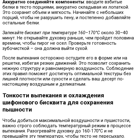
Аккуратно соединяйте компоненты
: вводите взбитые
белки в тесто порциями, аккуратно складывая их лопаткой.
Это сохранит объем и мягкость. Начинайте с небольших
порций, чтобы не разрушить пену, и постепенно добавляйте
остальные белки.
Запекайте бисквит при температуре 160–170°C
около 30–40
минут. Не открывайте духовку раньше, чем пройдет половина
времени, чтобы пирог не осел. Проверьте готовность
зубочисткой – она должна выйти сухой.
После выпекания осторожно остудите его в форме или на
решетке, избегая резких движений. Это позволит сохранить
нежную структуру и равномерную воздушность. Соблюдение
этих правил поможет достигнуть оптимальной текстуры без
лишней плотности или сухости и сделать ваш десерт по-
настоящему воздушным и деликатным.
Тонкости выпекания и охлаждения
шифонового бисквита для сохранения
пышности
Чтобы добиться максимальной воздушности и пушистости,
важно строго соблюдать температурный режим в процессе
выпекания. Разогревайте духовку до 160-170°C и не
превышайте эту температуру, чтобы тесто не пересыхало.