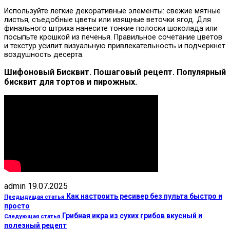
Используйте легкие декоративные элементы: свежие мятные
листья, съедобные цветы или изящные веточки ягод. Для
финального штриха нанесите тонкие полоски шоколада или
посыпьте крошкой из печенья. Правильное сочетание цветов
и текстур усилит визуальную привлекательность и подчеркнет
воздушность десерта.
Шифоновый Бисквит. Пошаговый рецепт. Популярный
бисквит для тортов и пирожных.
admin
19.07.2025
Как настроить ресивер без пульта быстро и
Предыдущая статья
просто
Грибная икра из сухих грибов вкусный и
Следующая статья
полезный рецепт