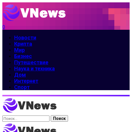
0
Новости
Крипта
Мир
Бизнес
Путешествие
Наука и техника
Дом
Интернет
Спорт
Найти: