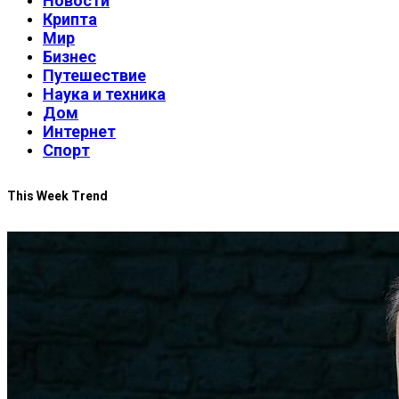
Новости
Крипта
Мир
Бизнес
Путешествие
Наука и техника
Дом
Интернет
Спорт
This Week Trend