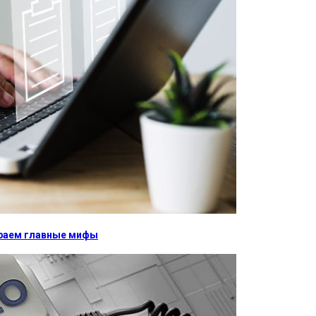
бираем главные мифы