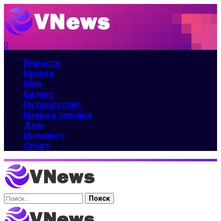
0
Новости
Крипта
Мир
Бизнес
Путешествие
Наука и техника
Дом
Интернет
Спорт
Найти: