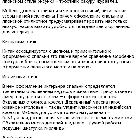
японском стиле рисунки – тростник, сакуру, журавлей.
Мебель должна отличаться четкостью линий, витиеватые
узоры на ней исключены. Причем оформление спальни в
японской стилистике предусматривает кровать настолько
низкую, насколько это удобно для владельцев и органично
для интерьера.
Китайский стиль
Китай ассоциируется с шелком, и применительно к
оформлению спальни это также верное сравнение. Особенно
фактура и блеск, свойственный этой ткани, приветствуются в
оформлении спального места и на стенах.
Индийский стиль
В нем оформление интерьера спальни определяется
трепетным отношением индусов к животным. Присутствие их
фигур ощущается во всем — в форме ножек кроватей,
будуарных столиков, кресел. Деревянный массив плюс
кованое изголовье — так выглядит классическая индийская
кровать. Мебель допустима только натуральная –
бамбуковая, ротанговая, металлическая, с элементами кожи.
Обязательно много деталей, в идеале – ручной работы:
подушки, шкатулки, гирлянды.
Арабский стиль