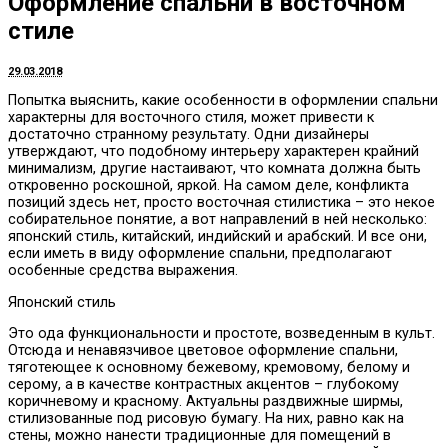
Оформление спальни в восточном
стиле
29.03.2018
Попытка выяснить, какие особенности в оформлении спальни
характерны для восточного стиля, может привести к
достаточно странному результату.
Одни дизайнеры
утверждают, что подобному интерьеру характерен крайний
минимализм, другие настаивают, что комната должна быть
откровенно роскошной, яркой. На самом деле, конфликта
позиций здесь нет, просто восточная стилистика – это некое
собирательное понятие, а вот направлений в ней несколько:
японский стиль, китайский, индийский и арабский. И все они,
если иметь в виду оформление спальни, предполагают
особенные средства выражения.
Японский стиль
Это ода функциональности и простоте, возведенным в культ.
Отсюда и ненавязчивое цветовое оформление спальни,
тяготеющее к основному бежевому, кремовому, белому и
серому, а в качестве контрастных акцентов – глубокому
коричневому и красному. Актуальны раздвижные ширмы,
стилизованные под рисовую бумагу. На них, равно как на
стены, можно нанести традиционные для помещений в