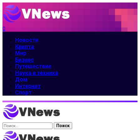
0
Новости
Крипта
Мир
Бизнес
Путешествие
Наука и техника
Дом
Интернет
Спорт
Найти: