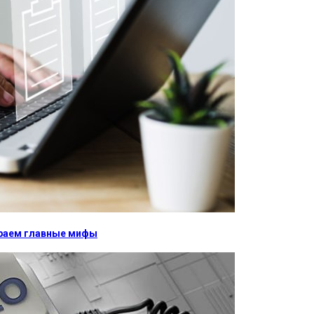
бираем главные мифы