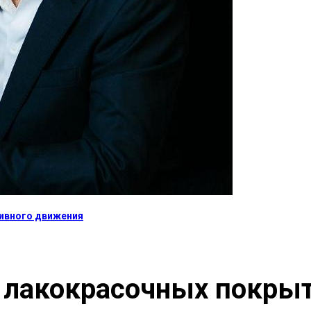
тивного движения
 лакокрасочных покры