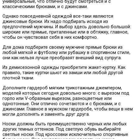
универсальные, что отлично будут смотреться и с
классическими брюками, и с джинсами.
Однако повседневной одеждой все-таки являются
джинсовые брюки. Их надо подбирать исходя из
предпочтений мужчины. И выбор здесь довольно большой:
широкие или прямые, приталенные или в обтяжку, главное,
чтобы он чувствовал себя в них комфортно.
Для дома подберите своему мужчине прямые брюки из
любой мягкой и футболку или рубашку в спортивном стиле,
они как нельзя лучше преобразят внешний вид супруга.
Из демисезонной одежды приобретите жакет-куртку. Как
правило, такие куртки шьют из замши или любой другой
плотной ткани.
Дополните гардероб мягким трикотажным джемпером,
моделей которых сегодня довольно много: с вырезом под
горло или V-образным вырезом, разноцветные или
однотонные. Они отлично сочетаются и с брюками, и с
джинсами. Главное в мужском гардеробе, чтобы вещи в нем
могли дополнять и заменять друг друга.
Носки должны быть преимущественно черных или любых
других темных оттенков. Под светлую обувь выбирайте
светлые носки. Под кроссовки исключительно спортивные