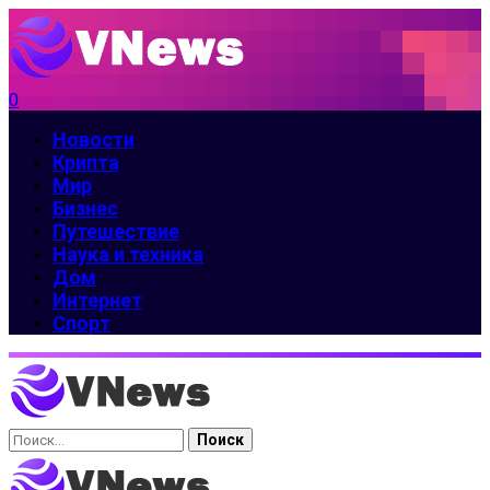
0
Новости
Крипта
Мир
Бизнес
Путешествие
Наука и техника
Дом
Интернет
Спорт
Найти: