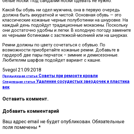
белые носки. Под сандалии носки одевать не нужно.
Какой бы обувь ни одел мужчина, она в первую очередь
должна быть аккуратной и чистой. Основная обувь — это
классические кожаные черные полуботинки на шнуровке. На
каждый день подойдут традиционные мокасины. Поскольку
они достаточно удобны и легки. В холодную погоду замените
их черными ботинками с застежкой-молнией или на шнурках.
Ремни должны по цвету сочетаться с обувью. По
возможности приобретайте кожаные ремни. Добавьте в
гардероб две пары перчаток – зимние и демисезонные.
Любителям шарфов подойдет вариант с кашне.
5vegol
21.09.2018
Советы при ремонте кровли
Предыдущая статья
Удаление сосудистых звездочек и пластика
Следующая статья
век
Оставить коммент.
Добавить комментарий
Ваш адрес email не будет опубликован.
Обязательные
поля помечены
*