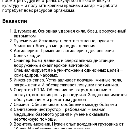
посмотреть другие страны, окунуться в экзотическую
культуру — и получить крепкий красивый загар. Но работа
потребует всех ресурсов организма.
Вакансии
Штурмовик. Основная ударная сила, боец, вооруженный
автоматом.
Пулеметчик. Использует, соответственно, пулемет.
Усиливает боевую мощь подразделения.
Артиллерист. Применяет артиллерию для решения
боевых задач.
Снайпер. Боец дальних и сверхдальних дистанций,
вооруженный снайперской винтовкой.
Специализируется на уничтожении одиночных целей —
командиров, часовых.
Инженер-сапер. Устанавливает ловушки: минные поля,
заграждения. И обезвреживает ловушки противника.
Оператор БПЛА. Обеспечивает отряд данными с
воздуха, выполняя роль разведчика. Заодно занимается
обслуживанием и ремонтом дронов.
Связист. Обеспечивает сообщение между бойцами.
Санитарный инструктор. Требования — знания
медицины базового уровня и умение оказывать
неотложную помощь.
Водитель-механик. Нужен опыт вождения грузовика от