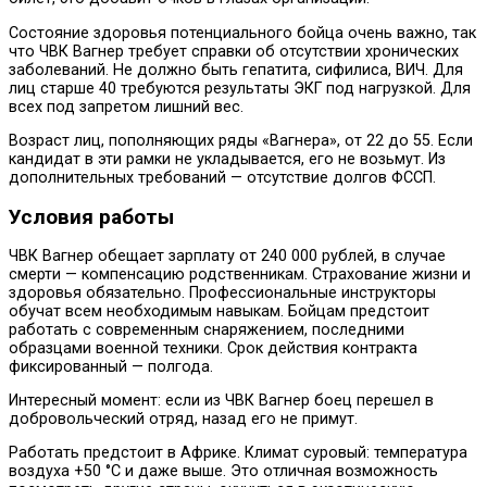
Состояние здоровья потенциального бойца очень важно, так
что ЧВК Вагнер требует справки об отсутствии хронических
заболеваний. Не должно быть гепатита, сифилиса, ВИЧ. Для
лиц старше 40 требуются результаты ЭКГ под нагрузкой. Для
всех под запретом лишний вес.
Возраст лиц, пополняющих ряды «Вагнера», от 22 до 55. Если
кандидат в эти рамки не укладывается, его не возьмут. Из
дополнительных требований — отсутствие долгов ФССП.
Условия работы
ЧВК Вагнер обещает зарплату от 240 000 рублей, в случае
смерти — компенсацию родственникам. Страхование жизни и
здоровья обязательно. Профессиональные инструкторы
обучат всем необходимым навыкам. Бойцам предстоит
работать с современным снаряжением, последними
образцами военной техники. Срок действия контракта
фиксированный — полгода.
Интересный момент: если из ЧВК Вагнер боец перешел в
добровольческий отряд, назад его не примут.
Работать предстоит в Африке. Климат суровый: температура
воздуха +50 °C и даже выше. Это отличная возможность