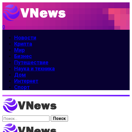
0
Новости
Крипта
Мир
Бизнес
Путешествие
Наука и техника
Дом
Интернет
Спорт
Найти: