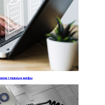
бираем главные мифы