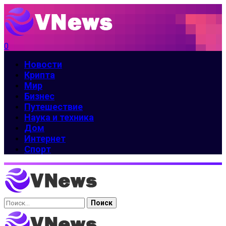
0
Новости
Крипта
Мир
Бизнес
Путешествие
Наука и техника
Дом
Интернет
Спорт
Найти: