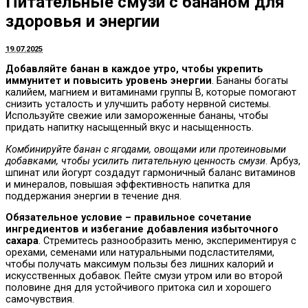
Питательные смузи с бананом для
здоровья и энергии
19.07.2025
Добавляйте банан в каждое утро, чтобы укрепить
иммунитет и повысить уровень энергии
. Бананы богаты
калийем, магнием и витаминами группы B, которые помогают
снизить усталость и улучшить работу нервной системы.
Используйте свежие или замороженные бананы, чтобы
придать напитку насыщенный вкус и насыщенность.
Комбинируйте банан с ягодами, овощами или протеиновыми
добавками, чтобы усилить питательную ценность смузи
. Арбуз,
шпинат или йогурт создадут гармоничный баланс витаминов
и минералов, повышая эффективность напитка для
поддержания энергии в течение дня.
Обязательное условие – правильное сочетание
ингредиентов и избегание добавления избыточного
сахара
. Стремитесь разнообразить меню, экспериментируя с
орехами, семенами или натуральными подсластителями,
чтобы получать максимум пользы без лишних калорий и
искусственных добавок. Пейте смузи утром или во второй
половине дня для устойчивого притока сил и хорошего
самочувствия.