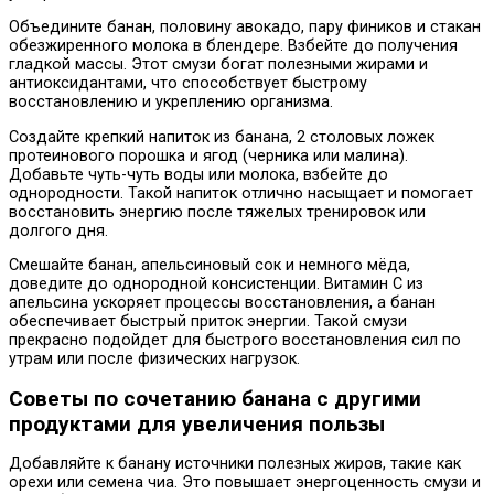
Объедините банан, половину авокадо, пару фиников и стакан
обезжиренного молока в блендере. Взбейте до получения
гладкой массы. Этот смузи богат полезными жирами и
антиоксидантами, что способствует быстрому
восстановлению и укреплению организма.
Создайте крепкий напиток из банана, 2 столовых ложек
протеинового порошка и ягод (черника или малина).
Добавьте чуть-чуть воды или молока, взбейте до
однородности. Такой напиток отлично насыщает и помогает
восстановить энергию после тяжелых тренировок или
долгого дня.
Смешайте банан, апельсиновый сок и немного мёда,
доведите до однородной консистенции. Витамин С из
апельсина ускоряет процессы восстановления, а банан
обеспечивает быстрый приток энергии. Такой смузи
прекрасно подойдет для быстрого восстановления сил по
утрам или после физических нагрузок.
Советы по сочетанию банана с другими
продуктами для увеличения пользы
Добавляйте к банану источники полезных жиров, такие как
орехи или семена чиа. Это повышает энергоценность смузи и