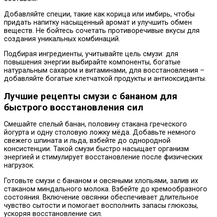
Добавляйте специи, такие как корица или имбирь, чтобы
придать напитку насыщенный аромат и улучшить обмен
веществ. Не бойтесь сочетать противоречивые вкусы для
создания уникальных комбинаций.
Подбирая ингредиенты, учитывайте цель смузи: для
повышения энергии выбирайте компоненты, богатые
натуральным сахаром и витаминами, для восстановления –
добавляйте богатые клетчаткой продукты и антиоксиданты.
Лучшие рецепты смузи с бананом для
быстрого восстановления сил
Смешайте спелый банан, половину стакана греческого
йогурта и одну столовую ложку мёда. Добавьте немного
свежего шпината и льда, взбейте до однородной
консистенции. Такой смузи быстро насыщает организм
энергией и стимулирует восстановление после физических
нагрузок.
Готовьте смузи с бананом и овсяными хлопьями, залив их
стаканом миндального молока. Взбейте до кремообразного
состояния. Включение овсянки обеспечивает длительное
чувство сытости и помогает восполнить запасы глюкозы,
ускоряя восстановление сил.