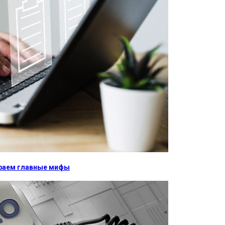
бираем главные мифы