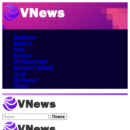
0
Новости
Крипта
Мир
Бизнес
Путешествие
Наука и техника
Дом
Интернет
Спорт
Найти: