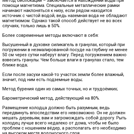
Метод биолокации – заключается в нахождении воды при
помощи магнетизма. Специальные металлические рамки
начинают наклоняться к низу, если рядом находится
источник с чистой водой, ведь наземная вода не обладают
магнетизмом. Однако такой способ действует не во всех
случаях, только лишь в 50%.
Более современные методы включают в себя:
Высушенный в духовке силикагель в гранулах, который при
погружении в неэмалированной посуде на глубину не менее
50 см через сутки наберут влагу. Перед погружением важно
взвесить гранулы. Чем больше влаги в гранулах стало, тем
ближе вода;
Если после засухи какой-то участок земли более влажный,
значит, под ним есть подземные воды;
Метод бурения один из самых точных, но и трудоёмких;
Барометрический метод, действующий на 80%.
Размещение колодца должно быть разумным, ведь
передвинуть впоследствии его невозможно. Он не должен
мешать деревьям, вам и загромождать собой дорогу. Рыть
колодец лучше всего недалеко от дома, чтобы не было
проблем с ношением вёдер, а располагать его необходимо
на высоком месте водоносного слоя.