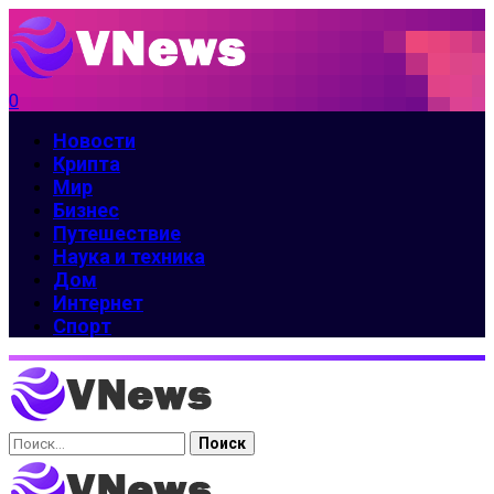
0
Новости
Крипта
Мир
Бизнес
Путешествие
Наука и техника
Дом
Интернет
Спорт
Найти: