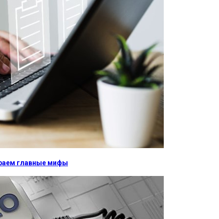
бираем главные мифы