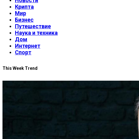
Новости
Крипта
Мир
Бизнес
Путешествие
Наука и техника
Дом
Интернет
Спорт
This Week Trend