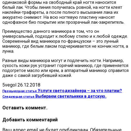
одинаковой формы на свободный край ногтя наносится
белый лак. Чтобы линия получилась ровной, на ногти клеят
наклейки-трафареты, а после полного высыхания лака их
аккуратно снимают. На всю ногтевую пластину наносят
однофазное био покрытие или прозрачный лак-закрепитель.
Преимущество данного маникюра в том, что он
универсальный, подходит к любому стилю и к любой одежде.
Современный вид маникюра по-французски – это лунный
маникюр, где белым лаком подчеркивается не кончик ногтя, а
лунка.
Разные виды маникюра могут и подлечить ногти. Например,
сухость кожи рук устранит горячий маникюр, где применяется
подогретое масло или крем, а аппаратный маникюр справится
даже с самой загрубевшей кожей.
5vegol
26.12.2018
Услуги светодизайнера – за что платим?
Предыдущая статья
Выбираем светильники в детскую.
Следующая статья
Оставить коммент.
Добавить комментарий
Ваш адрес email не будет опубликован.
Обязательные