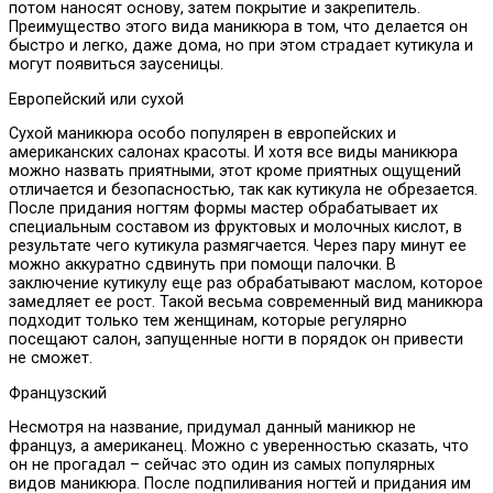
потом наносят основу, затем покрытие и закрепитель.
Преимущество этого вида маникюра в том, что делается он
быстро и легко, даже дома, но при этом страдает кутикула и
могут появиться заусеницы.
Европейский или сухой
Сухой маникюра особо популярен в европейских и
американских салонах красоты. И хотя все виды маникюра
можно назвать приятными, этот кроме приятных ощущений
отличается и безопасностью, так как кутикула не обрезается.
После придания ногтям формы мастер обрабатывает их
специальным составом из фруктовых и молочных кислот, в
результате чего кутикула размягчается. Через пару минут ее
можно аккуратно сдвинуть при помощи палочки. В
заключение кутикулу еще раз обрабатывают маслом, которое
замедляет ее рост. Такой весьма современный вид маникюра
подходит только тем женщинам, которые регулярно
посещают салон, запущенные ногти в порядок он привести
не сможет.
Французский
Несмотря на название, придумал данный маникюр не
француз, а американец. Можно с уверенностью сказать, что
он не прогадал – сейчас это один из самых популярных
видов маникюра. После подпиливания ногтей и придания им