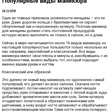
Популярные виды маникюра
26.12.2018
Один из главных признаков ухоженности женщины – это ее
руки.
Даже дорогие кольца с бриллиантами не скроют
облупленный лак и неухоженную кутикулу. Поэтому маникюр
для женщины должен стать постоянной процедурой,
которую можно выполнять не только в салоне, но и дома.
Сейчас в мире насчитывается около 16 видов маникюра, но
настоящей популярностью пользуются только несколько из
них, например, европейский и классический. Все виды
маникюра имеют свои плюсы и минусы и, разобравшись с их
особенностями, можно выбрать тот, который подходит
именно вашим рукам и ногтям.
Классический или обрезной
Это далеко не новый вид маникюра, но однозначно самый
популярный, его делают во всех салонах. Сначала ногти
подпиливают, потом наносят на кутикулу смягчающее
средство, руки отпаривают в ванночке с теплой водой, куда
добавляют ароматические масла или соль. Затем кутикулу
отодвигают лопаточкой и обрезают ножничками или
щипчиками, а кожу вокруг ногтя увлажняют и обрабатывают
восстанавливающим маслом. Сами ногти сначала полируют,