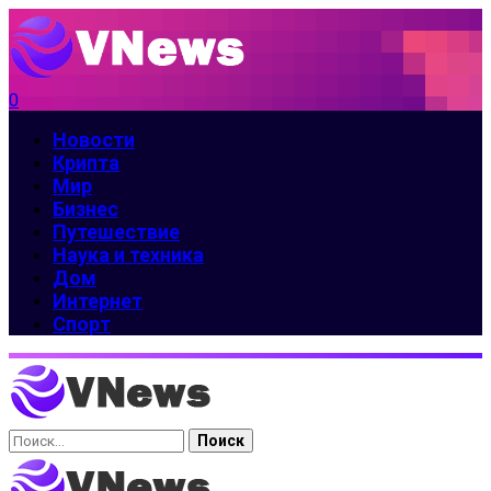
0
Новости
Крипта
Мир
Бизнес
Путешествие
Наука и техника
Дом
Интернет
Спорт
Найти: