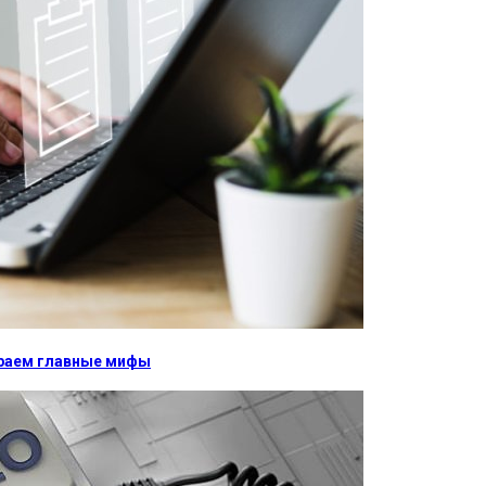
бираем главные мифы