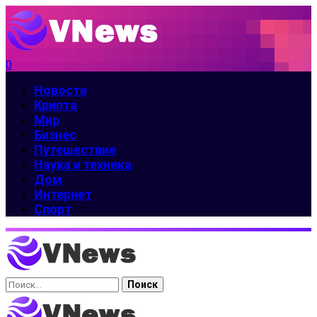
0
Новости
Крипта
Мир
Бизнес
Путешествие
Наука и техника
Дом
Интернет
Спорт
Найти: