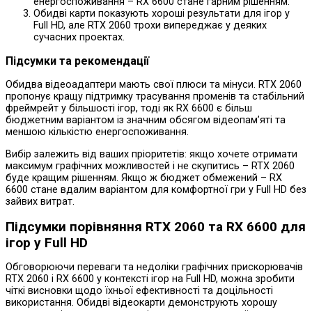
енергоспоживання – RX 6600 стане гарним рішенням.
Обидві карти показують хороші результати для ігор у
Full HD, але RTX 2060 трохи випереджає у деяких
сучасних проектах.
Підсумки та рекомендації
Обидва відеоадаптери мають свої плюси та мінуси. RTX 2060
пропонує кращу підтримку трасування променів та стабільний
фреймрейт у більшості ігор, тоді як RX 6600 є більш
бюджетним варіантом із значним обсягом відеопам’яті та
меншою кількістю енергоспоживання.
Вибір залежить від ваших пріоритетів: якщо хочете отримати
максимум графічних можливостей і не скупитись – RTX 2060
буде кращим рішенням. Якщо ж бюджет обмежений – RX
6600 стане вдалим варіантом для комфортної гри у Full HD без
зайвих витрат.
Підсумки порівняння RTX 2060 та RX 6600 для
ігор у Full HD
Обговорюючи переваги та недоліки графічних прискорювачів
RTX 2060 і RX 6600 у контексті ігор на Full HD, можна зробити
чіткі висновки щодо їхньої ефективності та доцільності
використання. Обидві відеокарти демонструють хорошу