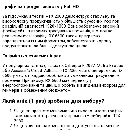
Графічна продуктивність у Full HD
За підсумками тестів, RTX 2060 демонструє стабільну та
високоякісну продуктивність у більшість сучасних ігор при
роздільній здатності 1920×1080. Вона забезпечує високий
фреймрейт і підтримку трасування променів, що додає
реалістичності графіці. RX 6600 також прекрасно
справляється із цим форматом, забезпечуючи хорошу
продуктивність за більш доступною ціною.
Опірність у сучасних іграх
У популярних тайтлах, таких як Cyberpunk 2077, Metro Exodus
або Assassin’s Creed Valhalla, RTX 2060 часто випереджає RX
6600 у частоті кадрів, особливо з увімкненим трасуванням
променів. При цьому, RX 6600 має перевагу у
енергоспоживанні та ціні, що робить її вигідним вибором для
геймерів з обмеженим бюджетом.
Який клік (1 раз) зробити для вибору?
Якщо ви прагнете максимально високої якості графіки
та можливості трасування променів – вибирайте RTX
2060.
Якщо для вас важлива цінова доступність та менше