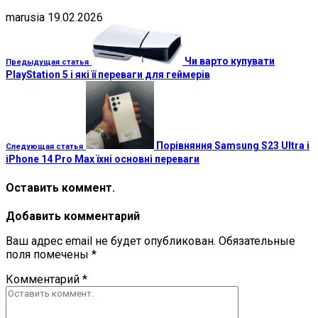
marusia
19.02.2026
Чи варто купувати
Предыдущая статья
PlayStation 5 і які її переваги для геймерів
Порівняння Samsung S23 Ultra і
Следующая статья
iPhone 14 Pro Max їхні основні переваги
Оставить коммент.
Добавить комментарий
Ваш адрес email не будет опубликован.
Обязательные
поля помечены
*
Комментарий
*