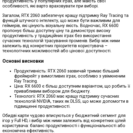
продуктивність у популярних іграх, але мають свої
особливості, які варто враховувати при виборі.
Загалом, RTX 2060 забезпечує кращу підтримку Ray Tracing та
функцій штучного інтелекту, що може бути важливим для
геймерів, які цінують візуальну якість. Водночас, RX 6600
пропонує більш доступну ціну та демонструє високу
продуктивність у традиційних іграх без використання
сучасних технологій трасування променів. Вибір між ними
залежить від конкретних пріоритетів користувача –
технологічних можливостей або цінової доступності.
Основні висновки
Продуктивність: RTX 2060 зазвичай тримає більший
фреймрейт у вимогливих іграх, особливо з увімкненим
Ray Tracing.
Ціна: RX 6600 є більш доступним варіантом, що робить її
привабливим вибором для бюджету.
Технології: RTX 2060 має кращу підтримку сучасних
технологій NVIDIA, таких як DLSS, що може допомогти в
підвищенні продуктивності.
Обидві карти чудово вписуються у бюджетний сегмент для
ігор у Full HD, і вибір між ними залежить від конкретних цілей
користувача: баланс продуктивності і функціональності або
економічна ефективність.