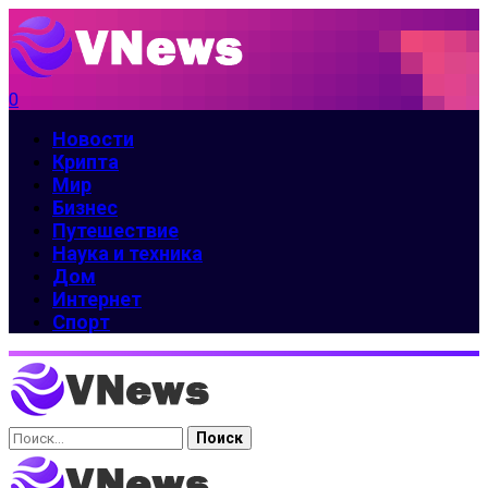
0
Новости
Крипта
Мир
Бизнес
Путешествие
Наука и техника
Дом
Интернет
Спорт
Найти: