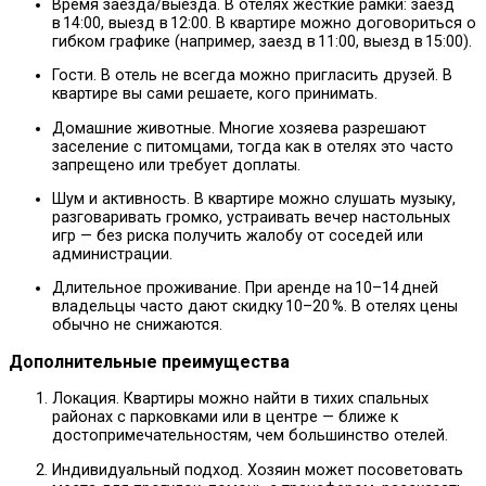
Время заезда/выезда. В отелях жёсткие рамки: заезд
в 14:00, выезд в 12:00. В квартире можно договориться о
гибком графике (например, заезд в 11:00, выезд в 15:00).
Гости. В отель не всегда можно пригласить друзей. В
квартире вы сами решаете, кого принимать.
Домашние животные. Многие хозяева разрешают
заселение с питомцами, тогда как в отелях это часто
запрещено или требует доплаты.
Шум и активность. В квартире можно слушать музыку,
разговаривать громко, устраивать вечер настольных
игр — без риска получить жалобу от соседей или
администрации.
Длительное проживание. При аренде на 10–14 дней
владельцы часто дают скидку 10–20 %. В отелях цены
обычно не снижаются.
Дополнительные преимущества
Локация. Квартиры можно найти в тихих спальных
районах с парковками или в центре — ближе к
достопримечательностям, чем большинство отелей.
Индивидуальный подход. Хозяин может посоветовать