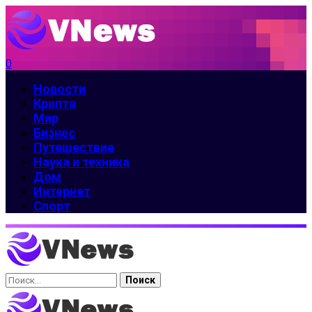
0
Новости
Крипта
Мир
Бизнес
Путешествие
Наука и техника
Дом
Интернет
Спорт
Найти: